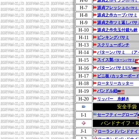
H-6
源貞之作イブシ
小バサミ
H-7
源貞フレッシュ
小バサミ
H-8
源貞之作カーブバサミ
H-9
源貞之作ツミ返しバサ
H-10
源貞之作先玉付裁ち鋏
H-11
ピンキングバサミ
H-13
スクリューポンチ
H-14
パターンバサミ （ア
H-15
スイス製
パターンバサミ
H-16
パターンバサミUSA
H-17
ビニ板 (カッターボード
H-18
ロータリーカッター
H-19
バンドル紐
H-20
リッパー 糸解き
安全手袋
I-1
セーフティーグローブ
バンドナイフ・Ro-
J-1
ローランドバンドナイ
J-2