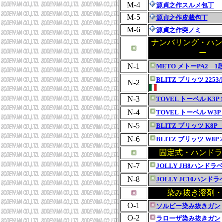
M-4
源貞之作スルメ包丁
M-5
源貞之作皮裁包丁
M-6
源貞之作突ノミ
ナンバリング・ハ
ー
N-1
METO メトーPA2 1
BLITZ ブリッツ 2253
N-2
N-3
TOVEL トーベル K3P
N-4
TOVEL トーベル W3P
N-5
BLITZ ブリッツ K8P
N-6
BLITZ ブリッツ W8P
固定式・ハンド
N-7
JOLLY JH8ハンドラ
N-8
JOLLY JC10ハンド
染み抜き溶剤
O-1
ソルビー染み抜きガン
O-2
ラローザ染み抜きガン