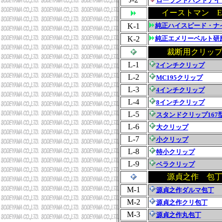
ローランドバンドナイ
イーストマン Eas
K-1
純正ハイスピード・ナ
K-2
純正エメリーベルト研
裁断用クリッ
L-1
2インチクリップ
L-2
MC195クリップ
L-3
4インチクリップ
L-4
8インチクリップ
L-5
スタンドクリップ167
L-6
大クリップ
L-7
小クリップ
L-8
特小クリップ
L-9
ベラクリップ
源貞之作 包
M-1
源貞之作ダルマ包丁
M-2
源貞之作クリ包丁
M-3
源貞之作丸包丁