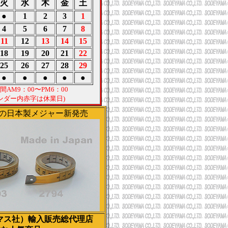
火
水
木
金
土
●
1
2
3
1
4
5
6
7
8
11
12
13
14
15
18
19
20
21
22
25
26
27
28
29
●
●
●
●
●
間AM9：00〜PM6：00
ンダー内赤字は休業日)
定の日本製メジャー新発売
ストマス社）輸入販売総代理店