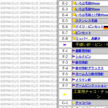
E-2
いろは毛抜80mm
E-3
いろは毛抜90mm
E-4
いろは毛抜とげ抜90m
E-5
ステンレス毛抜
E-6
ドイツ・ピンセット
E-7
ピンセット
E-8
リッパー 糸解き
手縫い針・ピン・
F-1
裁断用待針
F-2
シルクピン
F-3
鈴付待針
F-4
鈴付待針デラックス
F-5
ネーム入り鈴付待針
F-6
メリケン針
F-7
アームピンクッション
工業用チャコ・チ
ン
G-1
チャコペル