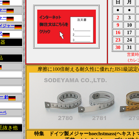
ー
日
月
ャー
●
●
2
3
ャー
9
10
メジャー
16
17
尺
23
24
定器
30
31
営業時
品
(カレ
摩擦に100倍耐える耐久性に優れたJIS1級認
ー 針
ーペ
毛抜き他
特集 ドイツ製メジャーhoechstmass(ヘキ