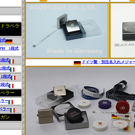
ンドラベラ
段式
/PH 1段式
 1段式
ドイツ製・別注名入れメジャ
 2段式
 1段式
 2段式
ラベラー
ベラー
ラベラー
・ガン