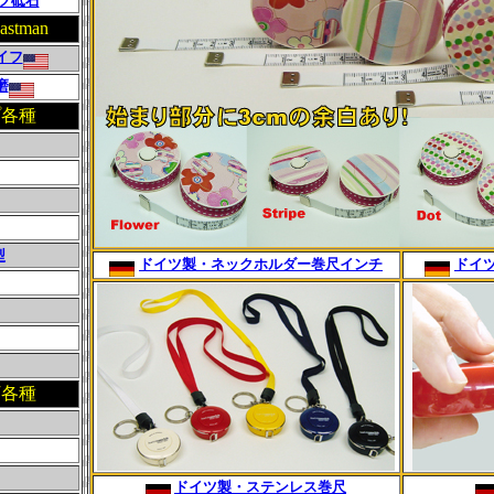
フ砥石
tman
イフ
磨
プ各種
型
ドイツ製・ネックホルダー巻尺インチ
ドイ
丁各種
ドイツ製・ステンレス巻尺