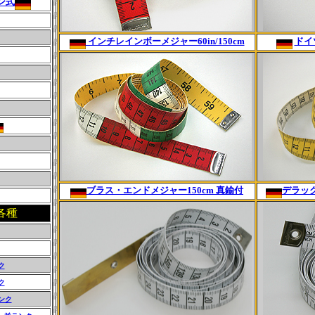
ン式
インチレインボーメジャー60in/150cm
ドイ
ブラス・エンドメジャー150cm 真鍮付
デラック
各種
ク
ク
ンク