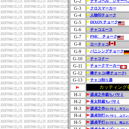
G-2
チャコペル シャーペ
G-3
クロスマーカー
G-4
人物印チョーク
G-5
DIXON チョーク
G-6
チャコエース
G-7
PMC チョーク
G-8
ローチャコ
G-9
バニシングチョーク
G-10
チャコナー
G-11
チョークマーカー
G-12
棒チャコ(棒チョーク)
G-13
チャコ削り器
カッティング
H-1
源貞之作裁ちバサミ
H-2
長太郎裁ちバサミ
H-3
源貞之作
小バサミ 中ラン
H-4
源貞別打
小バサミ 上ラン
H-5
源貞手打
小バサミ
特上ラ