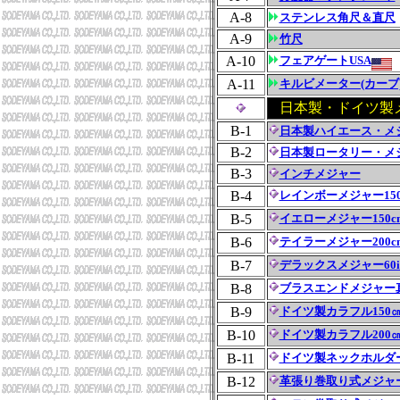
A-8
ステンレス角尺＆直尺
A-9
竹尺
A-10
フェアゲートUSA
A-11
キルビメーター(カーブ
日本製・ドイツ製
B-1
日本製ハイエース・メ
B-2
日本製ロータリー・メ
B-3
インチメジャー
B-4
レインボーメジャー150
B-5
イエローメジャー150c
B-6
テイラーメジャー200c
B-7
デラックスメジャー60i
B-8
ブラスエンドメジャー
B-9
ドイツ製カラフル150
B-10
ドイツ製カラフル200
B-11
ドイツ製ネックホルダ
B-12
革張り巻取り式メジャ