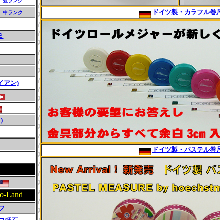
 並ランク
ドイツ製・カラフル巻
 中ランク
ミ
イアン)
)
ドイツ製・パステル巻
Land
フ