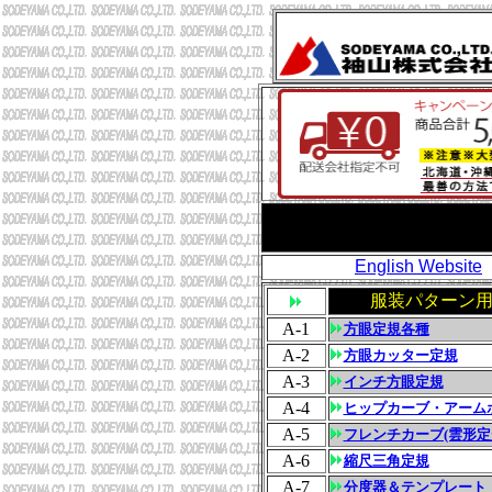
袖山株式会社 縫製 
English Website
服装パターン
A-1
方眼定規各種
A-2
方眼カッター定規
A-3
インチ方眼定規
A-4
ヒップカーブ・アーム
A-5
フレンチカーブ(雲形定
A-6
縮尺三角定規
A-7
分度器＆テンプレート