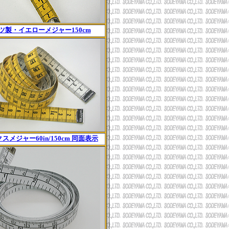
ツ製・イエローメジャー150cm
スメジャー60in/150cm 同面表示