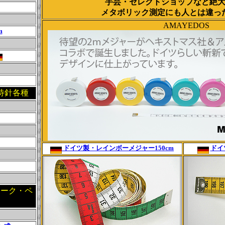
手芸・セレクトショップなど絶
メタボリック測定にも人とは違っ
AMAYEDOS
m
待針各種
ドイツ製・レインボーメジャー150cm
ドイ
ョーク・ペ