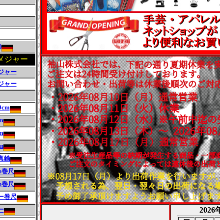
)
メジャー
ジャー
ジャー
cm
m
m
n
真鍮
㎝巻尺
㎝巻尺
ー巻尺
ー
202