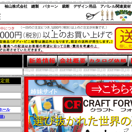
パターン 裁断 デザイン用品 アパレル関連資材
用定規
ホール
規)