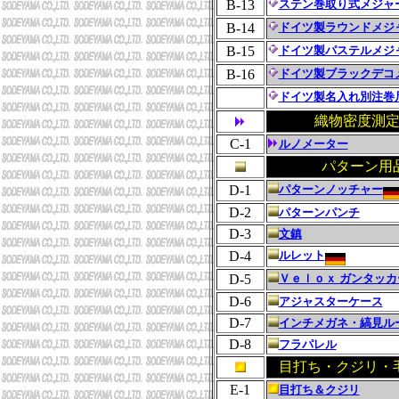
B-13
ステン巻取り式メジャ
B-14
ドイツ製ラウンドメジ
B-15
ドイツ製パステルメジ
B-16
ドイツ製ブラックデコ
ドイツ製名入れ別注巻
織物密度測
C-1
ルノメーター
パターン用
D-1
パターンノッチャー
D-2
パターンパンチ
D-3
文鎮
D-4
ルレット
D-5
Ｖｅｌｏｘ ガンタッカ
D-6
アジャスターケース
D-7
インチメガネ・縞見ル
D-8
フラパレル
目打ち・クジリ・
E-1
目打ち＆クジリ