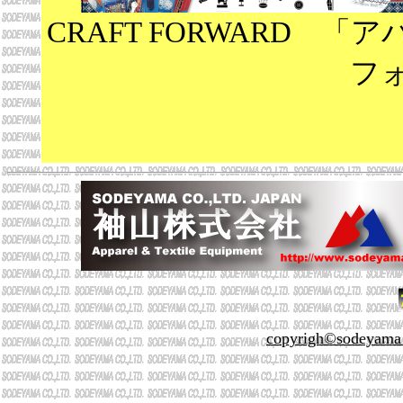
CRAFT FORWARD 
フ
copyrigh©sodeyama co