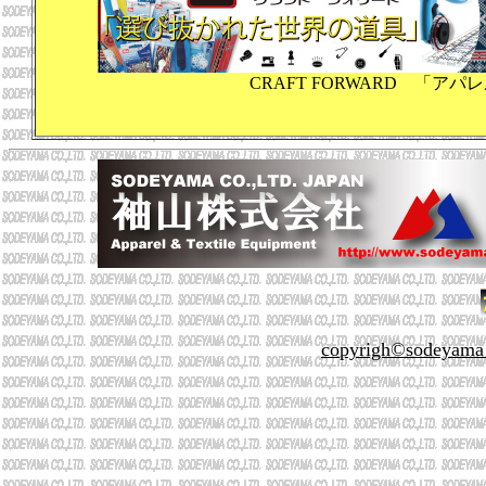
CRAFT FORWARD 「
copyrigh©sodeyama co