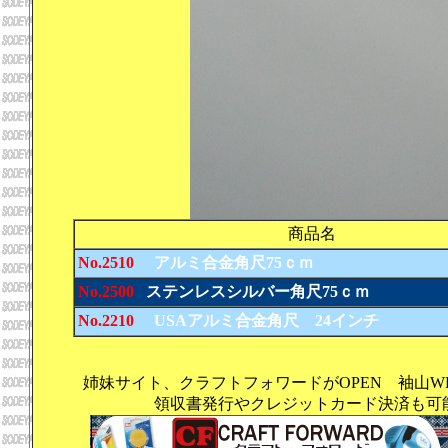
商品名
No.2510
アルミ合金角尺75ｃｍ
No.2500
ステンレスシルバー角尺75ｃｍ
No.2210
USAアルミ合金角尺 24インチ
姉妹サイト、クラフトフォワードがOPEN 袖山
領収書発行やクレジットカード決済も可