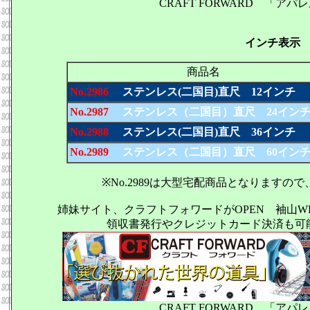
CRAFT FORWARD 「
インチ表示
商品名
No.2986
ステンレス(二国目)直尺 12インチ
No.2987
ステンレス（二国目）直尺 24イン
No.2988
ステンレス(二国目)直尺 36インチ
No.2989
ステンレス（二国目）直尺 60イン
※No.2989は大型宅配商品となりますの
姉妹サイト、クラフトフォワードがOPEN 袖山
領収書発行やクレジットカード決済も可
CRAFT FORWARD 「