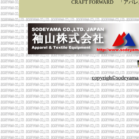
CRAFT FORWARD 「
copyrigh©sodeyama co